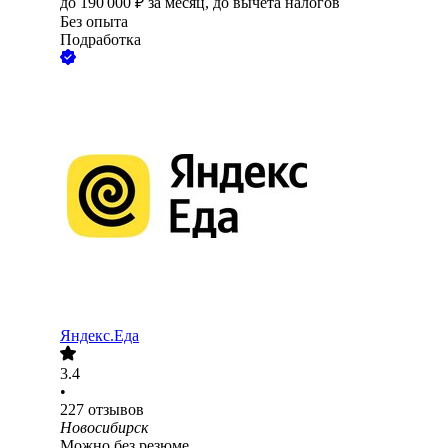
до
190 000
₽
за месяц,
до вычета налогов
Без опыта
Подработка
Яндекс.Еда
3.4
•
227
отзывов
Новосибирск
Можно без резюме