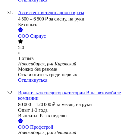
Ассистент ветеринарного врача
4 500
–
6 500
₽
за смену,
на руки
Без опыта
ООО
Сириус
5.0
•
1
отзыв
Новосибирск, р-н Кировский
Можно без резюме
Откликнитесь среди первых
Откликнуться
Водитель-экспедитор категории В на автомобиле
компании
80 000
–
120 000
₽
за месяц,
на руки
Опыт 1-3 года
Выплаты: Раз в неделю
ООО
Профстрой
Новосибирск, р-н Ленинский