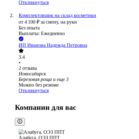
Откликнуться
Комплектовщик на склад косметики
от
4 100
₽
за смену,
на руки
Без опыта
Выплаты: Ежедневно
ИП
Иванова Надежда Петровна
3.4
•
2
отзыва
Новосибирск
Березовая роща
и еще
3
Можно без резюме
Откликнуться
Компании для вас
Алабуга, ОЭЗ ППТ