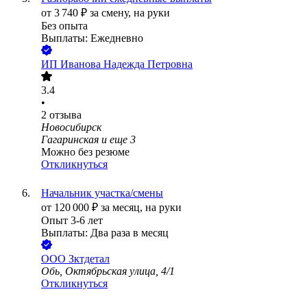
от
3 740
₽
за смену,
на руки
Без опыта
Выплаты: Ежедневно
ИП
Иванова Надежда Петровна
3.4
•
2
отзыва
Новосибирск
Гагаринская
и еще
3
Можно без резюме
Откликнуться
Начальник участка/смены
от
120 000
₽
за месяц,
на руки
Опыт 3-6 лет
Выплаты: Два раза в месяц
ООО
Зктдетал
Обь, Октябрьская улица, 4/1
Откликнуться