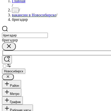
Главная
/
/
...
вакансии в Новосибирске
/
бригадир
бригадир
Новосибирск
Район
Метро
График
Рабочие часы