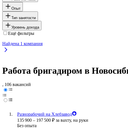
Опыт
Тип занятости
Уровень дохода
Ещё фильтры
Найдена
1
компания
Работа бригадиром в Новосиб
, 106 вакансий
Разнорабочий на Хлебзавод
135 900
–
197 500
₽
за вахту,
на руки
Без опыта