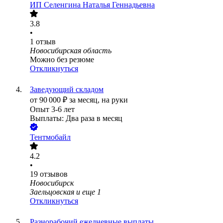
ИП
Селенгина Наталья Геннадьевна
3.8
•
1
отзыв
Новосибирская область
Можно без резюме
Откликнуться
Заведующий складом
от
90 000
₽
за месяц,
на руки
Опыт 3-6 лет
Выплаты: Два раза в месяц
Тентмобайл
4.2
•
19
отзывов
Новосибирск
Заельцовская
и еще
1
Откликнуться
Разнорабочий ежедневные выплаты