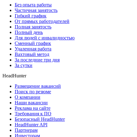
Без опыта работы
Частичная занятость
Гибкий график
От прямых работодателей
Полная занятость
Полный день
Для людей с инвалидностью
Сменный график
Удаленная работа
Вахтовый метод
За последние три дня
За сутки
HeadHunter
Размещение вакансий
Поиск по резюме
О компании
Наши вакансии
Реклама на сайте
Требования к ПО
Безопасный HeadHunter
HeadHunter API
Партнерам
Инвесторам