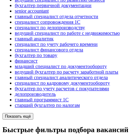
бухгалтер первичной документации
senior accountant
главный специалист отдела отчетности
специалист сопровождения 1С
специалист по делопроизводству
ведущий специалист по работе с недвижимостью
главный аналитик
специалист по учету рабочего времени
специалист финансового отдела
бухгалтер по товару
финансист
младший специалист по документообороту
ведущий бухгалтер по расчету заработной платы
главный специалист аналитического отдела
специалист по кадровому документообороту
бухгалтер по учету расчетов с покупателями
делопроизводитель
главный программист 1С
старший бухгалтер по налогам
Показать ещё
Быстрые фильтры подбора вакансий