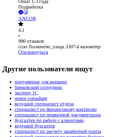
Опыт 1-3 года
Подработка
ANCOR
4.1
•
990
отзывов
село Толмачёво, улица 3307-й километр
Откликнуться
Другие пользователи ищут
популярные для женщин
банковский сотрудник
эксперт 1С
senior consultant
ведущий специалист отдела
специалист по финансовому контролю
специалист по первичной документации
бухгалтер по работе с клиентами
ведущий бухгалтер
специалист по расчету заработной платы
ведущий специалист по развитию бизнеса