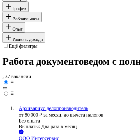
График
Рабочие часы
Опыт
Уровень дохода
Ещё фильтры
Работа документоведом с пол
, 37 вакансий
Архивариус-делопроизводитель
от
80 000
₽
за месяц,
до вычета налогов
Без опыта
Выплаты: Два раза в месяц
ООО
Интерсервис