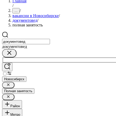
Главная
/
/
...
вакансии в Новосибирске
/
документовед
/
полная занятость
документовед
Новосибирск
Полная занятость
Район
Метро