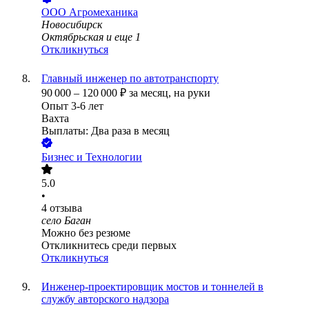
ООО
Агромеханика
Новосибирск
Октябрьская
и еще
1
Откликнуться
Главный инженер по автотранспорту
90 000
–
120 000
₽
за месяц,
на руки
Опыт 3-6 лет
Вахта
Выплаты: Два раза в месяц
Бизнес и Технологии
5.0
•
4
отзыва
село Баган
Можно без резюме
Откликнитесь среди первых
Откликнуться
Инженер-проектировщик мостов и тоннелей в
службу авторского надзора