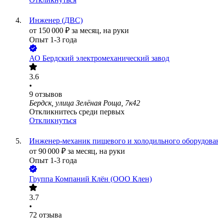
Инженер (ДВС)
от
150 000
₽
за месяц,
на руки
Опыт 1-3 года
АО
Бердский электромеханический завод
3.6
•
9
отзывов
Бердск, улица Зелёная Роща, 7к42
Откликнитесь среди первых
Откликнуться
Инженер-механик пищевого и холодильного оборудован
от
90 000
₽
за месяц,
на руки
Опыт 1-3 года
Группа Компаний Клён (ООО Клен)
3.7
•
72
отзыва