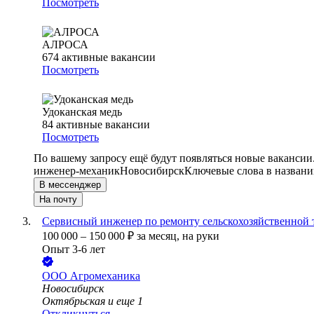
Посмотреть
АЛРОСА
674
активные вакансии
Посмотреть
Удоканская медь
84
активные вакансии
Посмотреть
По вашему запросу ещё будут появляться новые вакансии
инженер-механик
Новосибирск
Ключевые слова в названи
В мессенджер
На почту
Сервисный инженер по ремонту сельскохозяйственной 
100 000
–
150 000
₽
за месяц,
на руки
Опыт 3-6 лет
ООО
Агромеханика
Новосибирск
Октябрьская
и еще
1
Откликнуться