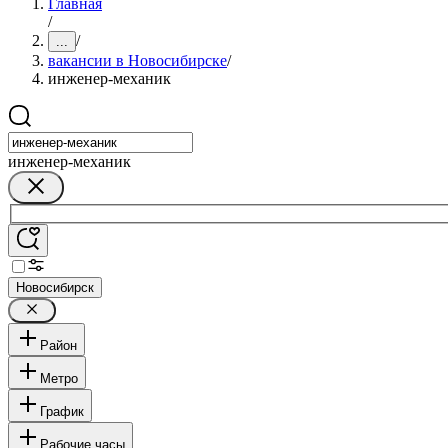
Главная
/
/
...
вакансии в Новосибирске
/
инженер-механик
инженер-механик
Новосибирск
Район
Метро
График
Рабочие часы