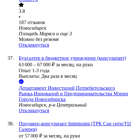
3.8
•
187
отзывов
Новосибирск
Площадь Маркса
и еще
3
Можно без резюме
Откликнуться
Бухгалтер в бюджетное учреждение (консультант)
63 000
–
67 000
₽
за месяц,
на руки
Опыт 1-3 года
Выплаты: Два раза в месяц
Департамент Инвестиций,Потребительского
Рынка,Инноваций и Предпринимательства Мэрии
Города Новосибирска
Новосибирск, р-н Центральный
Откликнуться
Продавец-консультант Intimissimi (ТРК Сан сити/ТЦ
Галерея)
от
57 000
₽
за месяц,
на руки