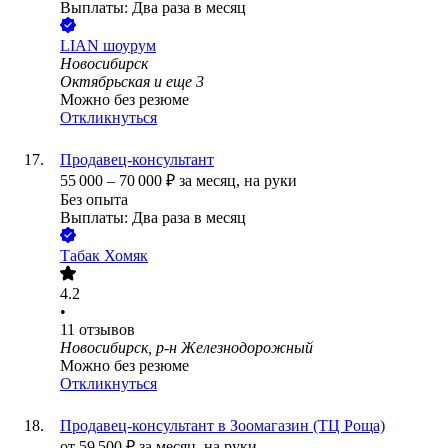
Выплаты: Два раза в месяц
LIAN шоурум
Новосибирск
Октябрьская
и еще
3
Можно без резюме
Откликнуться
Продавец-консультант
55 000
–
70 000
₽
за месяц,
на руки
Без опыта
Выплаты: Два раза в месяц
Табак Хомяк
4.2
•
11
отзывов
Новосибирск, р-н Железнодорожный
Можно без резюме
Откликнуться
Продавец-консультант в Зоомагазин (ТЦ Роща)
от
59 500
₽
за месяц,
на руки