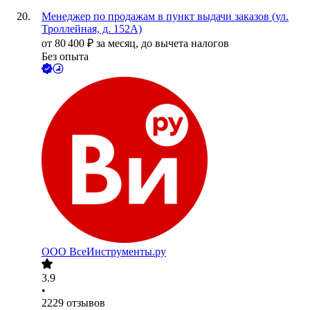
Менеджер по продажам в пункт выдачи заказов (ул.
Троллейная, д. 152А)
от
80 400
₽
за месяц,
до вычета налогов
Без опыта
ООО
ВсеИнструменты.ру
3.9
•
2229
отзывов