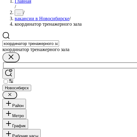
Главная
/
/
...
вакансии в Новосибирске
/
координатор тренажерного зала
координатор тренажерного зала
Новосибирск
Район
Метро
График
Рабочие часы