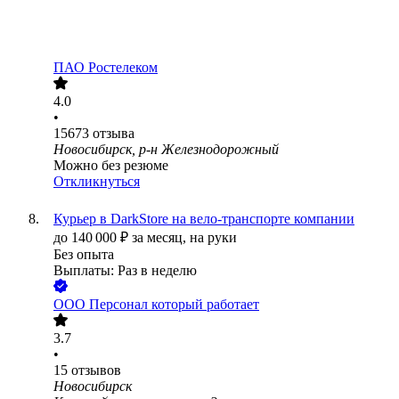
ПАО
Ростелеком
4.0
•
15673
отзыва
Новосибирск, р-н Железнодорожный
Можно без резюме
Откликнуться
Курьер в DarkStore на вело-транспорте компании
до
140 000
₽
за месяц,
на руки
Без опыта
Выплаты: Раз в неделю
ООО
Персонал который работает
3.7
•
15
отзывов
Новосибирск