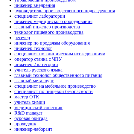
инженер внедрения
руководитель производственного подразделения
специалист лаборатории
инженер медицинского оборудования
главный инженер производства
технолог пищевого производства
ресечер
инженер по продажам оборудования
инженер-технолог
специалист по клиническим исследованиям
оператор станка с ЧПУ
инженер 2 категории
учитель русского языка
главный технолог общественного питания
главный металлург
специалист на мебельное производство
специалист по пищевой безопасности
мастер ОТК
учитель химии
медицинский советник
R&D manager
буровая бригада
проходчик
инженер-лаборант