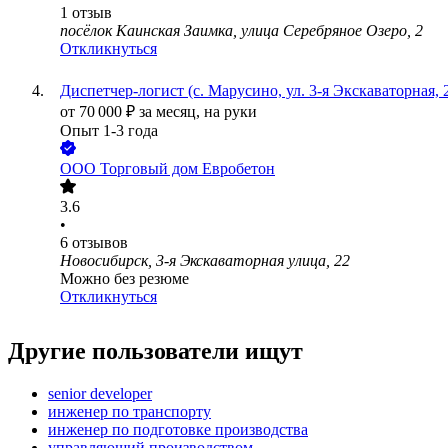
1
отзыв
посёлок Каинская Заимка, улица Серебряное Озеро, 2
Откликнуться
Диспетчер-логист (с. Марусино, ул. 3-я Экскаваторная, 
от
70 000
₽
за месяц,
на руки
Опыт 1-3 года
ООО
Торговый дом Евробетон
3.6
•
6
отзывов
Новосибирск, 3-я Экскаваторная улица, 22
Можно без резюме
Откликнуться
Другие пользователи ищут
senior developer
инженер по транспорту
инженер по подготовке производства
управляющий производством