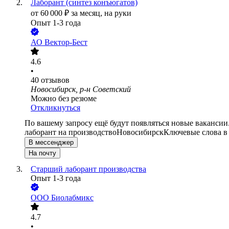
Лаборант (синтез конъюгатов)
от
60 000
₽
за месяц,
на руки
Опыт 1-3 года
АО
Вектор-Бест
4.6
•
40
отзывов
Новосибирск, р-н Советский
Можно без резюме
Откликнуться
По вашему запросу ещё будут появляться новые вакансии
лаборант на производство
Новосибирск
Ключевые слова в
В мессенджер
На почту
Старший лаборант производства
Опыт 1-3 года
ООО
Биолабмикс
4.7
•