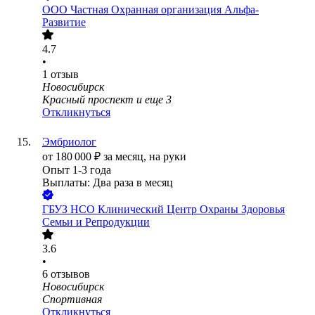
ООО
Частная Охранная организация Альфа-
Развитие
4.7
•
1
отзыв
Новосибирск
Красный проспект
и еще
3
Откликнуться
Эмбриолог
от
180 000
₽
за месяц,
на руки
Опыт 1-3 года
Выплаты: Два раза в месяц
ГБУЗ НСО Клинический Центр Охраны Здоровья
Семьи и Репродукции
3.6
•
6
отзывов
Новосибирск
Спортивная
Откликнуться