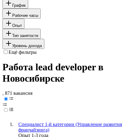
График
Рабочие часы
Опыт
Тип занятости
Уровень дохода
Ещё фильтры
Работа lead developer в
Новосибирске
, 871 вакансия
Специалист 1-й категории (Управление развития
франчайзинга)
Опыт 1-3 года