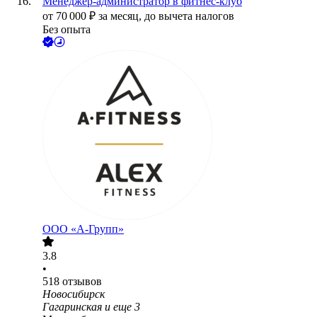
Менеджер-администратор в фитнес-клуб
от
70 000
₽
за месяц,
до вычета налогов
Без опыта
ООО «А-Групп»
3.8
•
518
отзывов
Новосибирск
Гагаринская
и еще
3