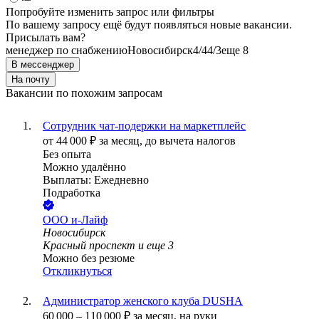
Попробуйте изменить запрос или фильтры
По вашему запросу ещё будут появляться новые вакансии.
Присылать вам?
менеджер по снабжению
Новосибирск
4/4
4/3
еще 8
В мессенджер
На почту
Вакансии по похожим запросам
Сотрудник чат-подержки на маркетплейс
от
44 000
₽
за месяц,
до вычета налогов
Без опыта
Можно удалённо
Выплаты: Ежедневно
Подработка
ООО
и-Лайф
Новосибирск
Красный проспект
и еще
3
Можно без резюме
Откликнуться
Администратор женского клуба DUSHA
60 000
–
110 000
₽
за месяц,
на руки