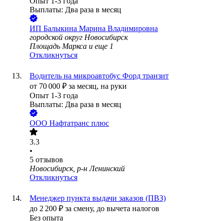
Опыт 1-3 года
Выплаты: Два раза в месяц
ИП
Балыкина Марина Владимировна
городской округ Новосибирск
Площадь Маркса
и еще
1
Откликнуться
Водитель на микроавтобус Форд транзит
от
70 000
₽
за месяц,
на руки
Опыт 1-3 года
Выплаты: Два раза в месяц
ООО
Нафтатранс плюс
3.3
•
5
отзывов
Новосибирск, р-н Ленинский
Откликнуться
Менеджер пункта выдачи заказов (ПВЗ)
до
2 200
₽
за смену,
до вычета налогов
Без опыта