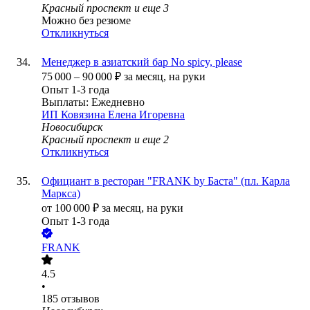
Красный проспект
и еще
3
Можно без резюме
Откликнуться
Менеджер в азиатский бар No spicy, please
75 000
–
90 000
₽
за месяц,
на руки
Опыт 1-3 года
Выплаты: Ежедневно
ИП
Ковязина Елена Игоревна
Новосибирск
Красный проспект
и еще
2
Откликнуться
Официант в ресторан "FRANK bу Баста" (пл. Карла
Маркса)
от
100 000
₽
за месяц,
на руки
Опыт 1-3 года
FRANK
4.5
•
185
отзывов