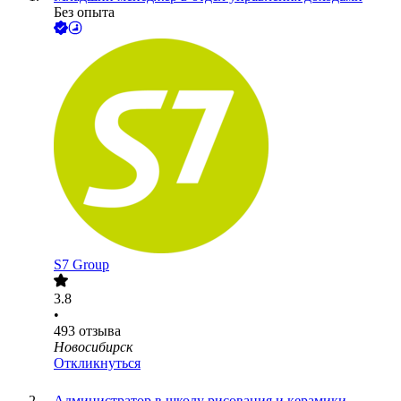
Без опыта
S7 Group
3.8
•
493
отзыва
Новосибирск
Откликнуться
Администратор в школу рисования и керамики