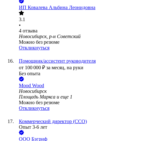
ИП
Ковалева Альбина Леонидовна
3.1
•
4
отзыва
Новосибирск, р-н Советский
Можно без резюме
Откликнуться
Помощник/ассистент руководителя
от
100 000
₽
за месяц,
на руки
Без опыта
Mood Wood
Новосибирск
Площадь Маркса
и еще
1
Можно без резюме
Откликнуться
Коммерческий директор (ССО)
Опыт 3-6 лет
ООО
Бэгриф