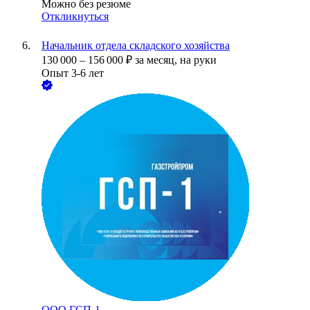
Можно без резюме
Откликнуться
Начальник отдела складского хозяйства
130 000
–
156 000
₽
за месяц,
на руки
Опыт 3-6 лет
ООО
ГСП-1