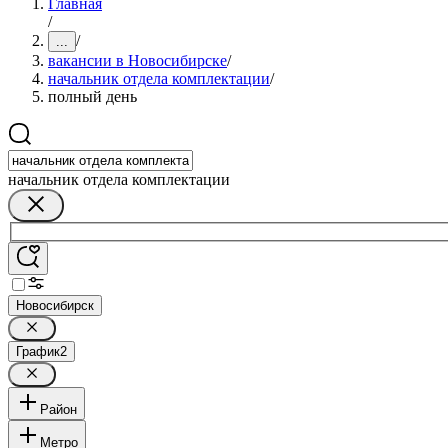
Главная
/
/
...
вакансии в Новосибирске
/
начальник отдела комплектации
/
полный день
начальник отдела комплектации
Новосибирск
График
2
Район
Метро