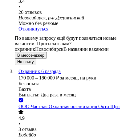
3.4
•
26
отзывов
Новосибирск, р-н Дзержинский
Можно без резюме
Откликнуться
По вашему запросу ещё будут появляться новые
вакансии. Присылать вам?
охранник
Новосибирск
В названии вакансии
В мессенджер
На почту
Охранник 6 разряда
170 000
–
180 000
₽
за месяц,
на руки
Без опыта
Вахта
Выплаты: Два раза в месяц
ООО
Частная Охранная организация Окто Щит
4.9
•
3
отзыва
Бодайбо