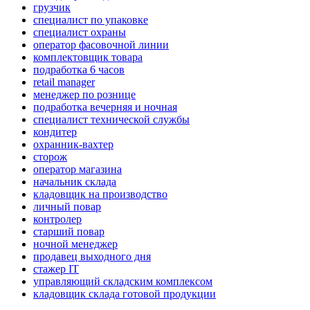
грузчик
специалист по упаковке
специалист охраны
оператор фасовочной линии
комплектовщик товара
подработка 6 часов
retail manager
менеджер по рознице
подработка вечерняя и ночная
специалист технической службы
кондитер
охранник-вахтер
сторож
оператор магазина
начальник склада
кладовщик на производство
личный повар
контролер
старший повар
ночной менеджер
продавец выходного дня
стажер IT
управляющий складским комплексом
кладовщик склада готовой продукции