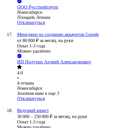
ООО
Русстройгрупп
Новосибирск
Площадь Ленина
Откликнуться
Менеджер по созданию аккаунтов Google
от
80 000
₽
за месяц,
на руки
Опыт 1-3 года
Можно удалённо
ИП
Полухин Андрей Александрович
4.0
•
4
отзыва
Новосибирск
Золотая нива
и еще
3
Откликнуться
Ведущий юрист
30 000
–
250 000
₽
за месяц,
на руки
Опыт 1-3 года
Можно удалённо