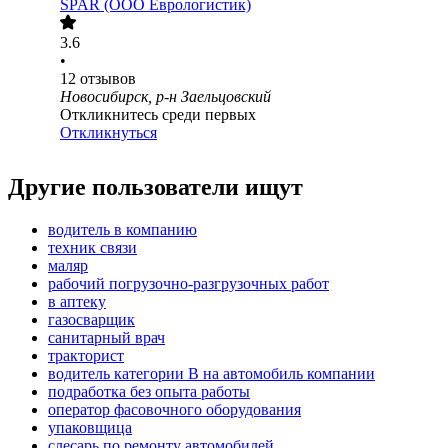
SPAR (ООО Еврологистик)
3.6
•
12
отзывов
Новосибирск, р-н Заельцовский
Откликнитесь среди первых
Откликнуться
Другие пользователи ищут
водитель в компанию
техник связи
маляр
рабочий погрузочно-разгрузочных работ
в аптеку
газосварщик
санитарный врач
тракторист
водитель категории B на автомобиль компании
подработка без опыта работы
оператор фасовочного оборудования
упаковщица
слесарь по ремонту автомобилей