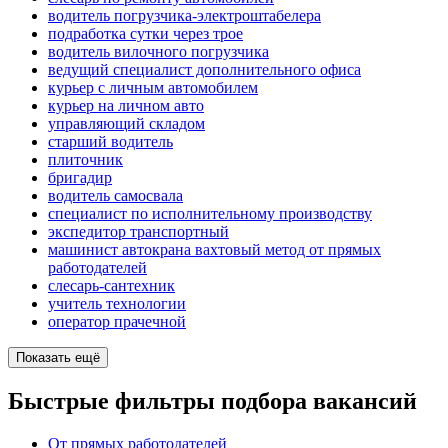
водитель погрузчика-электроштабелера
подработка сутки через трое
водитель вилочного погрузчика
ведущий специалист дополнительного офиса
курьер с личным автомобилем
курьер на личном авто
управляющий складом
старший водитель
плиточник
бригадир
водитель самосвала
специалист по исполнительному производству
экспедитор транспортный
машинист автокрана вахтовый метод от прямых
работодателей
слесарь-сантехник
учитель технологии
оператор прачечной
Показать ещё
Быстрые фильтры подбора вакансий
От прямых работодателей