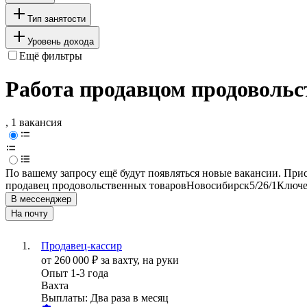
Тип занятости
Уровень дохода
Ещё фильтры
Работа продавцом продовольс
, 1 вакансия
По вашему запросу ещё будут появляться новые вакансии. При
продавец продовольственных товаров
Новосибирск
5/2
6/1
Ключе
В мессенджер
На почту
Продавец-кассир
от
260 000
₽
за вахту,
на руки
Опыт 1-3 года
Вахта
Выплаты: Два раза в месяц