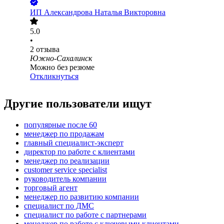
ИП
Александрова Наталья Викторовна
5.0
•
2
отзыва
Южно-Сахалинск
Можно без резюме
Откликнуться
Другие пользователи ищут
популярные после 60
менеджер по продажам
главный специалист-эксперт
директор по работе с клиентами
менеджер по реализации
customer service specialist
руководитель компании
торговый агент
менеджер по развитию компании
специалист по ДМС
специалист по работе с партнерами
менеджер по работе с ключевыми клиентами