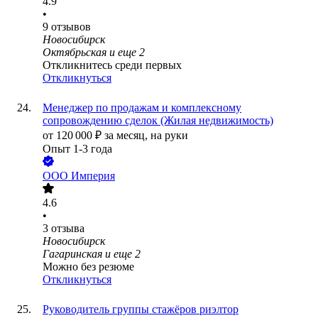
4.9
•
9
отзывов
Новосибирск
Октябрьская
и еще
2
Откликнитесь среди первых
Откликнуться
Менеджер по продажам и комплексному
сопровождению сделок (Жилая недвижимость)
от
120 000
₽
за месяц,
на руки
Опыт 1-3 года
ООО
Империя
4.6
•
3
отзыва
Новосибирск
Гагаринская
и еще
2
Можно без резюме
Откликнуться
Руководитель группы стажёров риэлтор