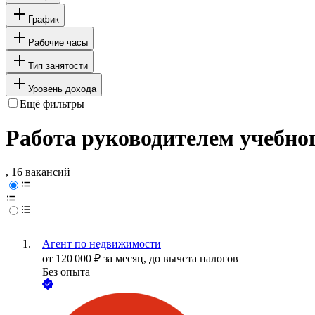
График
Рабочие часы
Тип занятости
Уровень дохода
Ещё фильтры
Работа руководителем учебног
, 16 вакансий
Агент по недвижимости
от
120 000
₽
за месяц,
до вычета налогов
Без опыта