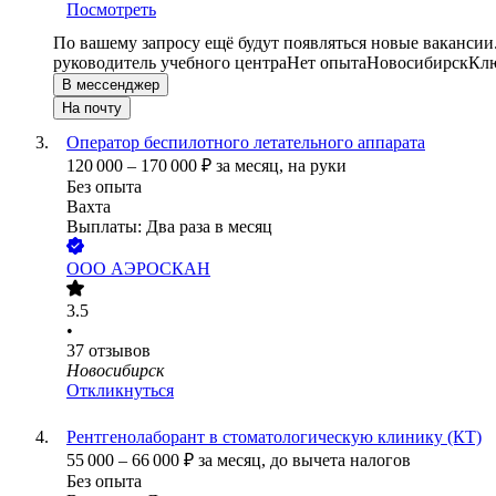
Посмотреть
По вашему запросу ещё будут появляться новые вакансии
руководитель учебного центра
Нет опыта
Новосибирск
Клю
В мессенджер
На почту
Оператор беспилотного летательного аппарата
120 000
–
170 000
₽
за месяц,
на руки
Без опыта
Вахта
Выплаты: Два раза в месяц
ООО
АЭРОСКАН
3.5
•
37
отзывов
Новосибирск
Откликнуться
Рентгенолаборант в стоматологическую клинику (КТ)
55 000
–
66 000
₽
за месяц,
до вычета налогов
Без опыта