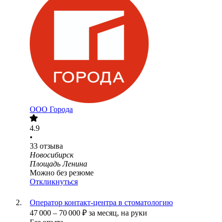
ООО
Города
4.9
•
33
отзыва
Новосибирск
Площадь Ленина
Можно без резюме
Откликнуться
Оператор контакт-центра в стоматологию
47 000
–
70 000
₽
за месяц,
на руки