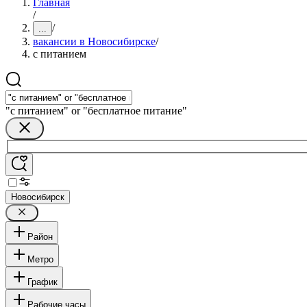
Главная
/
/
...
вакансии в Новосибирске
/
с питанием
"с питанием" or "бесплатное питание"
Новосибирск
Район
Метро
График
Рабочие часы