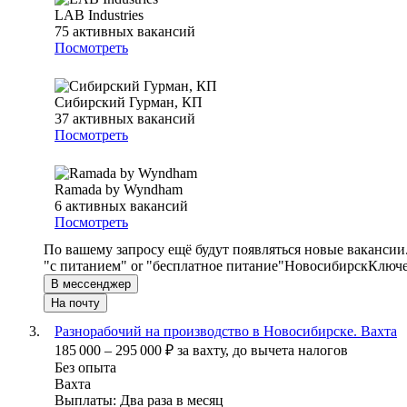
LAB Industries
75
активных вакансий
Посмотреть
Сибирский Гурман, КП
37
активных вакансий
Посмотреть
Ramada by Wyndham
6
активных вакансий
Посмотреть
По вашему запросу ещё будут появляться новые вакансии
"с питанием" or "бесплатное питание"
Новосибирск
Ключе
В мессенджер
На почту
Разнорабочий на производство в Новосибирске. Вахта
185 000
–
295 000
₽
за вахту,
до вычета налогов
Без опыта
Вахта
Выплаты: Два раза в месяц