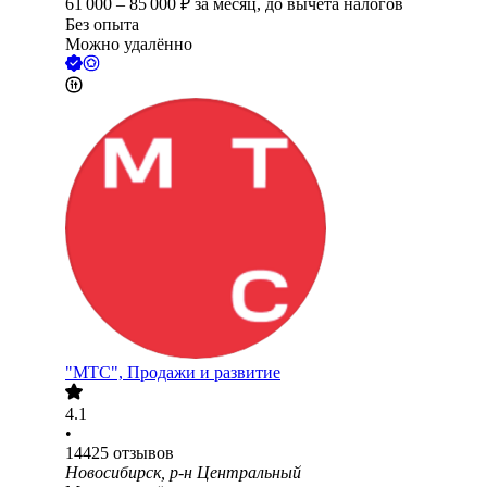
61 000
–
85 000
₽
за месяц,
до вычета налогов
Без опыта
Можно удалённо
"МТС", Продажи и развитие
4.1
•
14425
отзывов
Новосибирск, р-н Центральный