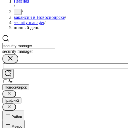
Главная
/
/
...
вакансии в Новосибирске
/
security manager
/
полный день
security manager
Новосибирск
График
2
Район
Метро