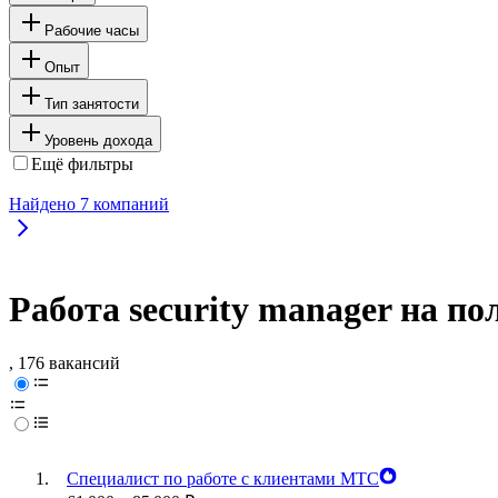
Рабочие часы
Опыт
Тип занятости
Уровень дохода
Ещё фильтры
Найдено
7
компаний
Работа security manager на п
, 176 вакансий
Специалист по работе с клиентами МТС