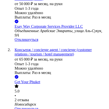
от
50 000
₽
за месяц,
на руки
Опыт 1-3 года
Можно удалённо
Выплаты: Раз в месяц
Esay Way Corporate Services Provider LLC
Объединенные Арабские Эмираты, улица Аль-Сукук,
9A
Откликнуться
Консьерж / concierge agent / concierge (customer
relations / tourism / hotel management)
от
65 000
₽
за месяц,
на руки
Опыт 1-3 года
Можно удалённо
Выплаты: Раз в месяц
Get Your Phuket
5.0
•
2
отзыва
Новосибирск
Откликнуться