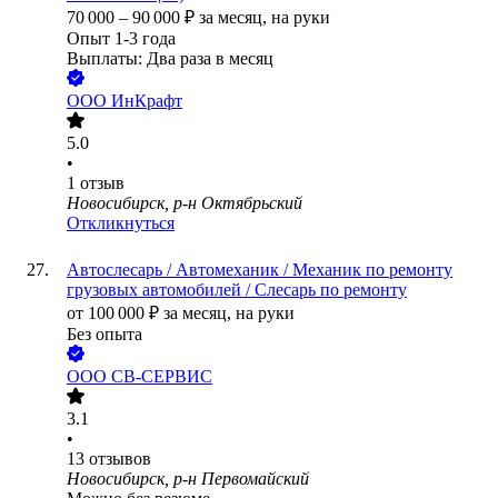
70 000
–
90 000
₽
за месяц,
на руки
Опыт 1-3 года
Выплаты: Два раза в месяц
ООО
ИнКрафт
5.0
•
1
отзыв
Новосибирск, р-н Октябрьский
Откликнуться
Автослесарь / Автомеханик / Механик по ремонту
грузовых автомобилей / Слесарь по ремонту
от
100 000
₽
за месяц,
на руки
Без опыта
ООО
СВ-СЕРВИС
3.1
•
13
отзывов
Новосибирск, р-н Первомайский