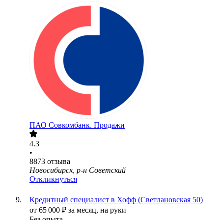
ПАО
Совкомбанк. Продажи
4.3
•
8873
отзыва
Новосибирск, р-н Советский
Откликнуться
Кредитный специалист в Хофф (Светлановская 50)
от
65 000
₽
за месяц,
на руки
Без опыта