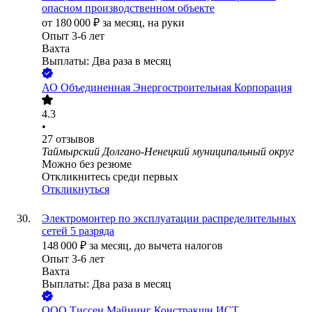
опасном производственном объекте
от
180 000
₽
за месяц,
на руки
Опыт 3-6 лет
Вахта
Выплаты: Два раза в месяц
АО
Объединенная Энергостроительная Корпорация
4.3
•
27
отзывов
Таймырский Долгано-Ненецкий муниципальный округ
Можно без резюме
Откликнитесь среди первых
Откликнуться
Электромонтер по эксплуатации распределительных
сетей 5 разряда
148 000
₽
за месяц,
до вычета налогов
Опыт 3-6 лет
Вахта
Выплаты: Два раза в месяц
ООО
Тиссен Майнинг Констракшн ИСТ