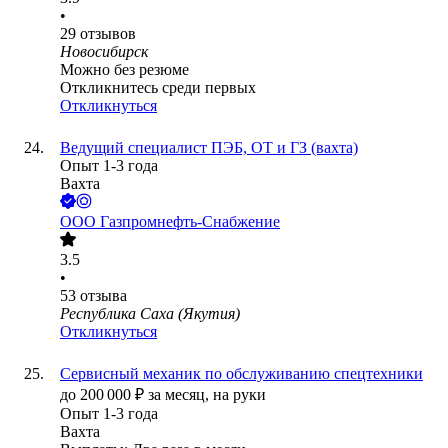
•
29
отзывов
Новосибирск
Можно без резюме
Откликнитесь среди первых
Откликнуться
Ведущий специалист ПЭБ, ОТ и ГЗ (вахта)
Опыт 1-3 года
Вахта
ООО
Газпромнефть-Снабжение
3.5
•
53
отзыва
Республика Саха (Якутия)
Откликнуться
Сервисный механик по обслуживанию спецтехники
до
200 000
₽
за месяц,
на руки
Опыт 1-3 года
Вахта