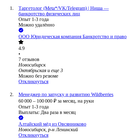
Таргетолог (Meta*/VK/Telegram) | Ниша —
банкротство физических лиц
Опыт 1-3 года
Можно удалённо
ООО
Юридическая компания Банкротство и право
4.9
•
7
отзывов
Новосибирск
Октябрьская
и еще
3
Можно без резюме
Откликнуться
Менеджер по запуску и развитию Wildberries
60 000
–
100 000
₽
за месяц,
на руки
Опыт 1-3 года
Выплаты: Два раза в месяц
Алтайский мёд из Овсянниково
Новосибирск, р-н Ленинский
Откликнуться