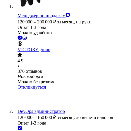
Менеджер по продажам
120 000
–
200 000
₽
за месяц,
на руки
Опыт 1-3 года
Можно удалённо
VICTORY group
4.9
•
376
отзывов
Новосибирск
Можно без резюме
Откликнуться
DevOps-администратор
120 000
–
160 000
₽
за месяц,
до вычета налогов
Опыт 1-3 года