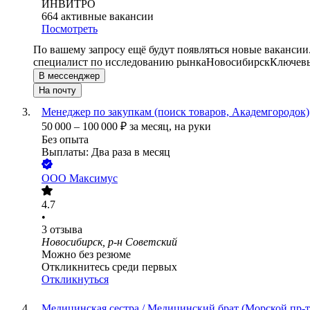
ИНВИТРО
664
активные вакансии
Посмотреть
По вашему запросу ещё будут появляться новые вакансии
специалист по исследованию рынка
Новосибирск
Ключевы
В мессенджер
На почту
Менеджер по закупкам (поиск товаров, Академгородок)
50 000
–
100 000
₽
за месяц,
на руки
Без опыта
Выплаты: Два раза в месяц
ООО
Максимус
4.7
•
3
отзыва
Новосибирск, р-н Советский
Можно без резюме
Откликнитесь среди первых
Откликнуться
Медицинская сестра / Медицинский брат (Морской пр-т,