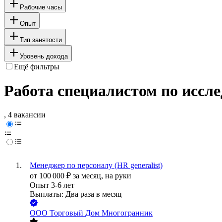
Рабочие часы
Опыт
Тип занятости
Уровень дохода
Ещё фильтры
Работа специалистом по иссл
, 4 вакансии
Менеджер по персоналу (HR generalist)
от
100 000
₽
за месяц,
на руки
Опыт 3-6 лет
Выплаты: Два раза в месяц
ООО
Торговый Дом Многогранник