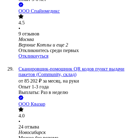
ООО
Спайнмедикс
4.5
•
9
отзывов
Москва
Верхние Котлы
и еще
2
Откликнитесь среди первых
Откликнуться
Сканировщик-помощник QR кодов пункт выдачи
пакетов (Сommunity, склад)
от
85 202
₽
за месяц,
на руки
Опыт 1-3 года
Выплаты: Раз в неделю
ООО
Квазар
4.0
•
24
отзыва
Новосибирск
Можно без резюме