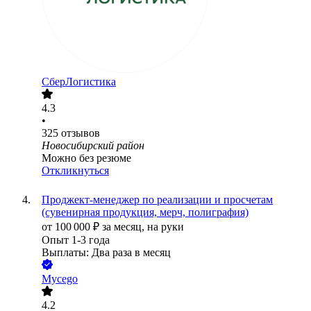
СберЛогистика
4.3
•
325
отзывов
Новосибирский район
Можно без резюме
Откликнуться
Проджект-менеджер по реализации и просчетам
(сувенирная продукция, мерч, полиграфия)
от
100 000
₽
за месяц,
на руки
Опыт 1-3 года
Выплаты: Два раза в месяц
Mycego
4.2