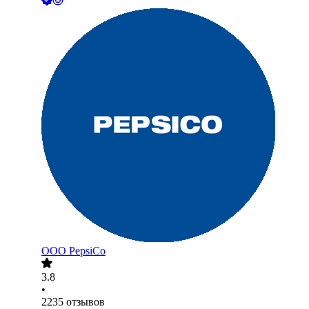
ООО
PepsiCo
3.8
•
2235
отзывов