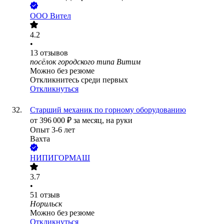
ООО
Вител
4.2
•
13
отзывов
посёлок городского типа Витим
Можно без резюме
Откликнитесь среди первых
Откликнуться
Старший механик по горному оборудованию
от
396 000
₽
за месяц,
на руки
Опыт 3-6 лет
Вахта
НИПИГОРМАШ
3.7
•
51
отзыв
Норильск
Можно без резюме
Откликнуться