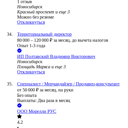
1
отзыв
Новосибирск
Красный проспект
и еще
3
Можно без резюме
Откликнуться
Территориальный директор
80 000
–
120 000
₽
за месяц,
до вычета налогов
Опыт 1-3 года
ИП
Полтавский Владимир Викторович
Новосибирск
Площадь Маркса
и еще
3
Откликнуться
Специалист / Мерчандайзер / Продавец-консультант
от
50 000
₽
за месяц,
на руки
Без опыта
Выплаты: Два раза в месяц
ООО
Морелли РУС
4.2
•