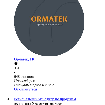
Орматек, ГК
3.9
•
648
отзывов
Новосибирск
Площадь Маркса
и еще
2
Откликнуться
Региональный менеджер по продажам
до
160 000
₽
за месяц,
на руки