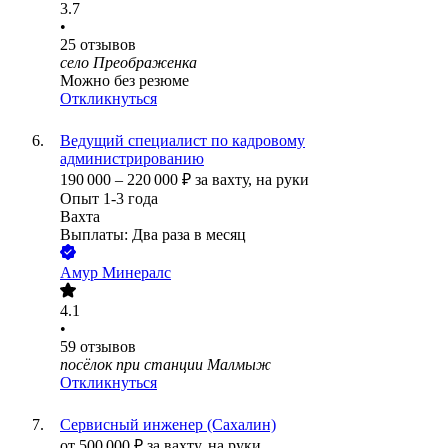
3.7
•
25
отзывов
село Преображенка
Можно без резюме
Откликнуться
Ведущий специалист по кадровому
администрированию
190 000
–
220 000
₽
за вахту,
на руки
Опыт 1-3 года
Вахта
Выплаты: Два раза в месяц
Амур Минералс
4.1
•
59
отзывов
посёлок при станции Малмыж
Откликнуться
Сервисный инженер (Сахалин)
от
500 000
₽
за вахту,
на руки