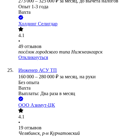
273 000
–
325 000
₽
за месяц,
до вычета налогов
Опыт 1-3 года
Вахта
Холдинг Селигдар
4.1
•
49
отзывов
посёлок городского типа Нижнеангарск
Откликнуться
Инженер АСУ ТП
160 000
–
280 000
₽
за месяц,
на руки
Без опыта
Вахта
Выплаты: Два раза в месяц
ООО
Азимут-ЦК
4.1
•
19
отзывов
Челябинск, р-н Курчатовский