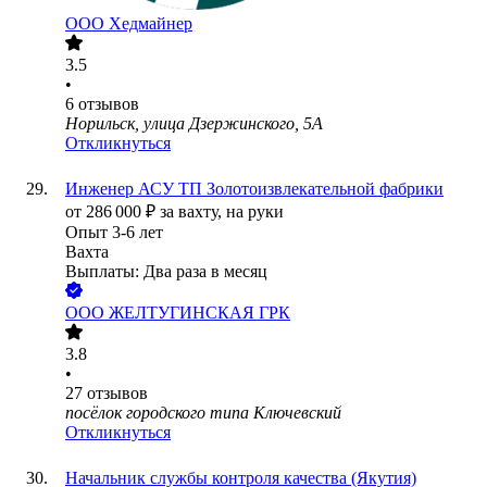
ООО
Хедмайнер
3.5
•
6
отзывов
Норильск, улица Дзержинского, 5А
Откликнуться
Инженер АСУ ТП Золотоизвлекательной фабрики
от
286 000
₽
за вахту,
на руки
Опыт 3-6 лет
Вахта
Выплаты: Два раза в месяц
ООО
ЖЕЛТУГИНСКАЯ ГРК
3.8
•
27
отзывов
посёлок городского типа Ключевский
Откликнуться
Начальник службы контроля качества (Якутия)