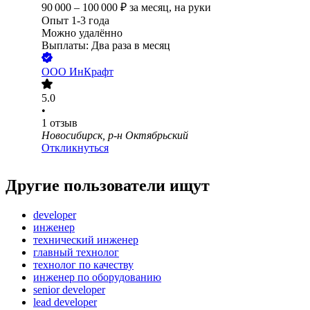
90 000
–
100 000
₽
за месяц,
на руки
Опыт 1-3 года
Можно удалённо
Выплаты: Два раза в месяц
ООО
ИнКрафт
5.0
•
1
отзыв
Новосибирск, р-н Октябрьский
Откликнуться
Другие пользователи ищут
developer
инженер
технический инженер
главный технолог
технолог по качеству
инженер по оборудованию
senior developer
lead developer