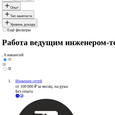
Опыт
Тип занятости
Уровень дохода
Ещё фильтры
Работа ведущим инженером-те
, 6 вакансий
Инженер сетей
от
100 000
₽
за месяц,
на руки
Без опыта