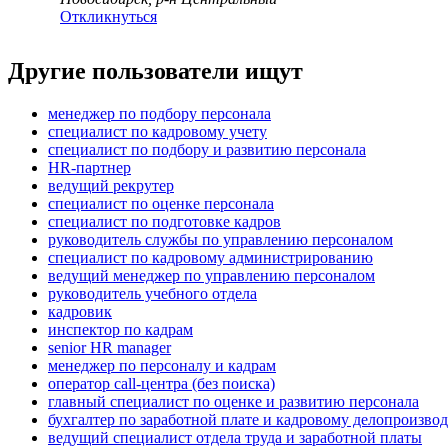
Откликнуться
Другие пользователи ищут
менеджер по подбору персонала
специалист по кадровому учету
специалист по подбору и развитию персонала
HR-партнер
ведущий рекрутер
специалист по оценке персонала
специалист по подготовке кадров
руководитель службы по управлению персоналом
специалист по кадровому администрированию
ведущий менеджер по управлению персоналом
руководитель учебного отдела
кадровик
инспектор по кадрам
senior HR manager
менеджер по персоналу и кадрам
оператор call-центра (без поиска)
главный специалист по оценке и развитию персонала
бухгалтер по заработной плате и кадровому делопроизвод
ведущий специалист отдела труда и заработной платы