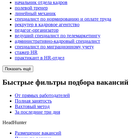
начальник отдела кадров
полевой тренер
линейный механик
специалист по нормированию и оплате труда
рекрутер в кадровое агентство
педагог-организатор
ведущий специалист по телемаркетингу
административно-кадровый специалист
специалист по миграционному учету
стажер HR
практикант в HR-отдел
Показать ещё
Быстрые фильтры подбора вакансий
От прямых работодателей
Полная занятость
Вахтовый метод
За последние три дня
HeadHunter
Размещение вакансий