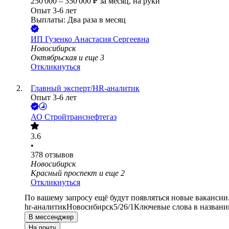
250 000
–
350 000
₽
за месяц,
на руки
Опыт 3-6 лет
Выплаты: Два раза в месяц
ИП
Гузенко Анастасия Сергеевна
Новосибирск
Октябрьская
и еще
3
Откликнуться
Главный эксперт/HR-аналитик
Опыт 3-6 лет
АО
Стройтранснефтегаз
3.6
•
378
отзывов
Новосибирск
Красный проспект
и еще
2
Откликнуться
По вашему запросу ещё будут появляться новые вакансии
hr-аналитик
Новосибирск
5/2
6/1
Ключевые слова в названи
В мессенджер
На почту