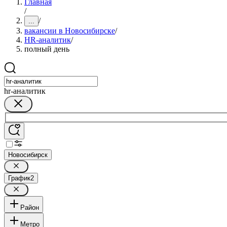
Главная
/
/
...
вакансии в Новосибирске
/
HR-аналитик
/
полный день
hr-аналитик
Новосибирск
График
2
Район
Метро