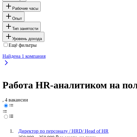
Рабочие часы
Опыт
Тип занятости
Уровень дохода
Ещё фильтры
Найдена
1
компания
Работа HR-аналитиком на пол
, 4 вакансии
Директор по персоналу / HRD/ Head of HR