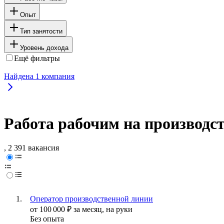
Опыт
Тип занятости
Уровень дохода
Ещё фильтры
Найдена
1
компания
Работа рабочим на производс
, 2 391 вакансия
Оператор производственной линии
от
100 000
₽
за месяц,
на руки
Без опыта