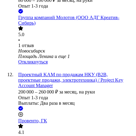
80 000
–
100 000
₽
за месяц,
на руки
Опыт 1-3 года
Группа компаний Молотов (ООО АДГ Креатив-
Сибирь)
5.0
•
1
отзыв
Новосибирск
Площадь Ленина
и еще
1
Откликнуться
Проектный KAM по продажам НКУ (B2B,
проектные продажи, электротехника) / Project Key
Account Manager
200 000
–
260 000
₽
за месяц,
на руки
Опыт 1-3 года
Выплаты: Два раза в месяц
Провенто, ГК
4.1