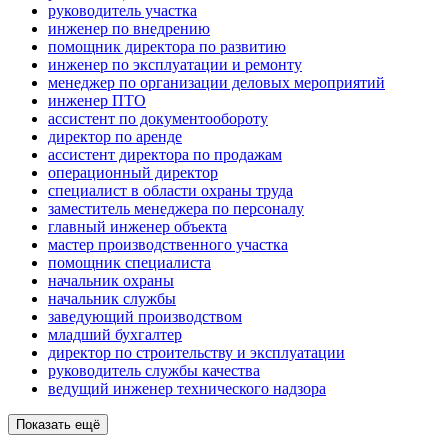
руководитель участка
инженер по внедрению
помощник директора по развитию
инженер по эксплуатации и ремонту
менеджер по организации деловых мероприятий
инженер ПТО
ассистент по документообороту
директор по аренде
ассистент директора по продажам
операционный директор
специалист в области охраны труда
заместитель менеджера по персоналу
главный инженер объекта
мастер производственного участка
помощник специалиста
начальник охраны
начальник службы
заведующий производством
младший бухгалтер
директор по строительству и эксплуатации
руководитель службы качества
ведущий инженер технического надзора
Показать ещё