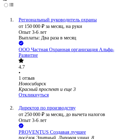
Региональный руководитель охраны
от
150 000
₽
за месяц,
на руки
Опыт 3-6 лет
Выплаты: Два раза в месяц
ООО
Частная Охранная организация Альфа-
Развитие
4.7
•
1
отзыв
Новосибирск
Красный проспект
и еще
3
Откликнуться
Директор по производству
от
250 000
₽
за месяц,
до вычета налогов
Опыт 3-6 лет
PROVENTUS Создавая лучшее
посёлок Элитный, Липовая улица, 8