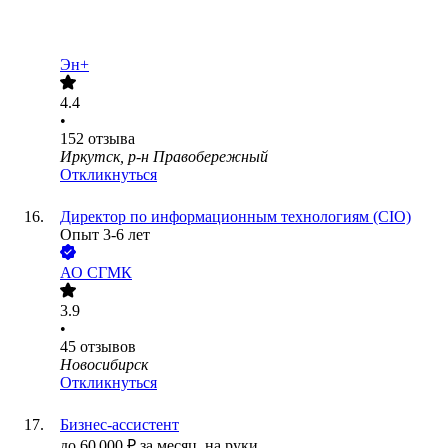
Эн+
4.4
•
152
отзыва
Иркутск, р-н Правобережный
Откликнуться
Директор по информационным технологиям (CIO)
Опыт 3-6 лет
АО
СГМК
3.9
•
45
отзывов
Новосибирск
Откликнуться
Бизнес-ассистент
до
60 000
₽
за месяц,
на руки