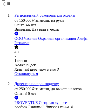
Региональный руководитель охраны
от
150 000
₽
за месяц,
на руки
Опыт 3-6 лет
Выплаты: Два раза в месяц
ООО
Частная Охранная организация Альфа-
Развитие
4.7
•
1
отзыв
Новосибирск
Красный проспект
и еще
3
Откликнуться
Директор по производству
от
250 000
₽
за месяц,
до вычета налогов
Опыт 3-6 лет
PROVENTUS Создавая лучшее
посёлок Элитный, Липовая улица, 8